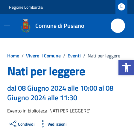
Vai ai contenuti
Vai al footer
Regione Lombardia
Comune di Pusiano
Home
/
Vivere il Comune
/
Eventi
/
Nati per leggere
Apri la b
Nati per leggere
dal 08 Giugno 2024 alle 10:00 al 08
Giugno 2024 alle 11:30
Evento in biblioteca 'NATI PER LEGGERE'
Condividi
Vedi azioni