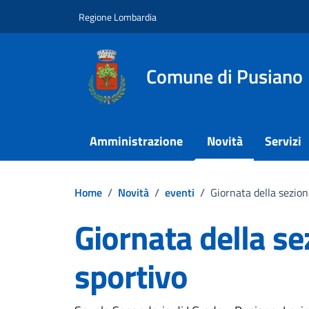
Vai ai contenuti
Vai al footer
Regione Lombardia
Comune di Pusiano
Amministrazione
Novità
Servizi
Home
/
Novità
/
eventi
/
Giornata della sezion
Giornata della se
sportivo