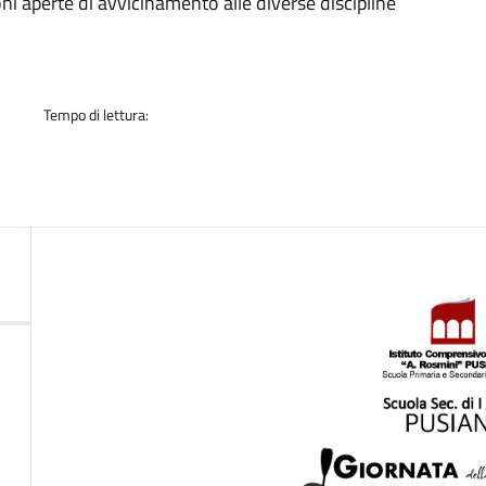
a
ni aperte di avvicinamento alle diverse discipline
.
Tempo di lettura: