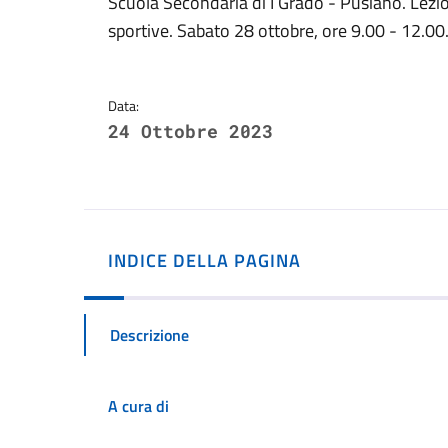
Dettagli della notizi
Scuola Secondaria di I Grado - Pusiano. Lezio
sportive. Sabato 28 ottobre, ore 9.00 - 12.00
Data:
24 Ottobre 2023
INDICE DELLA PAGINA
Descrizione
A cura di