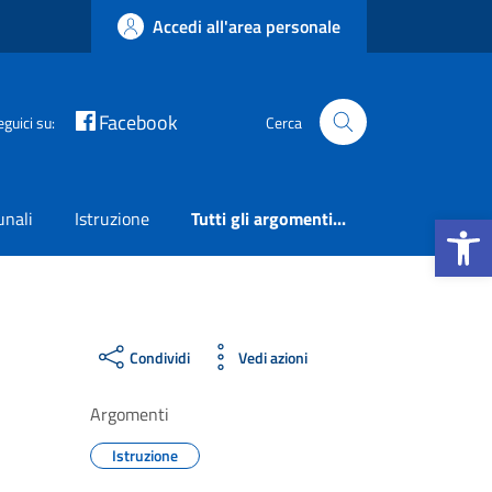
Accedi all'area personale
Facebook
eguici su:
Cerca
Apri la b
unali
Istruzione
Tutti gli argomenti...
Condividi
Vedi azioni
Argomenti
Istruzione