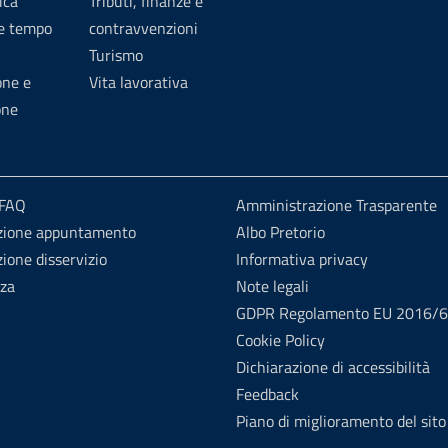
ica
Tributi, finanze e
 e tempo
contravvenzioni
Turismo
one e
Vita lavorativa
one
 FAQ
Amministrazione Trasparente
zione appuntamento
Albo Pretorio
ione disservizio
Informativa privacy
nza
Note legali
GDPR Regolamento EU 2016/
Cookie Policy
Dichiarazione di accessibilità
Feedback
Piano di miglioramento del sito