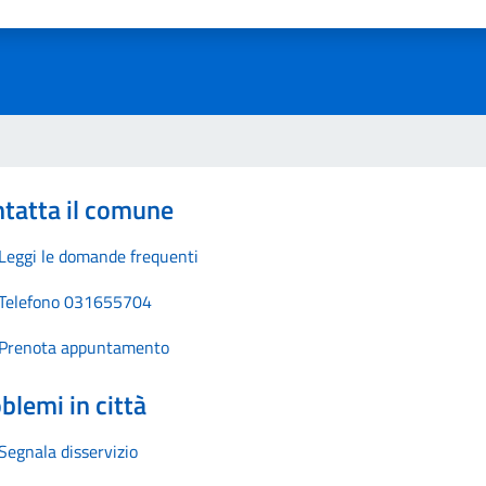
1 stelle su 5
uta 2 stelle su 5
Valuta 3 stelle su 5
Valuta 4 stelle su 5
Valuta 5 stelle su 5
tatta il comune
Leggi le domande frequenti
Telefono 031655704
Prenota appuntamento
blemi in città
Segnala disservizio