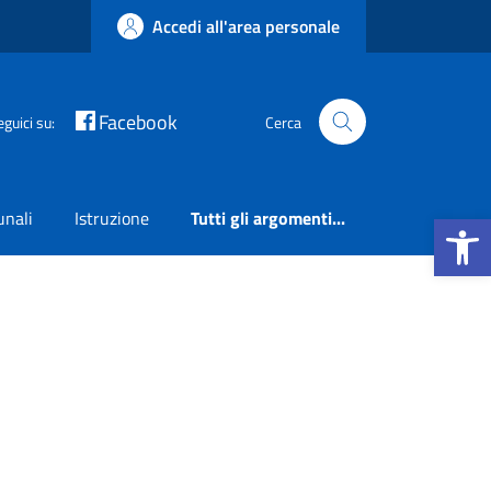
Accedi all'area personale
Facebook
eguici su:
Cerca
Apri la b
unali
Istruzione
Tutti gli argomenti...