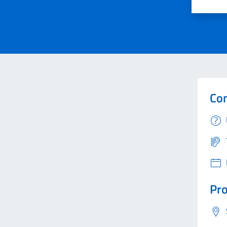
Valuta 
Val
Con
Pro