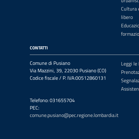
urbanist
Cultura
libero
Educazi
formazi
CONTATTI
Comune di Pusiano
Leggi le
Via Mazzini, 39, 22030 Pusiano (CO)
Prenota
Codice fiscale / P. IVA:00512860131
Segnalaz
Assiste
Telefono: 031655704
PEC:
comune.pusiano@pec.regione.lombardia.it