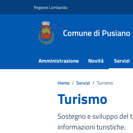
Vai ai contenuti
Vai al footer
Regione Lombardia
Comune di Pusiano
Amministrazione
Novità
Servizi
Home
/
Servizi
/
Turismo
Turismo
Sostegno e sviluppo del tu
informazioni turistiche.