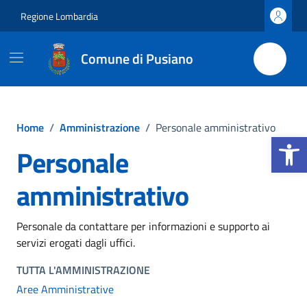
Vai ai contenuti
Vai al footer
Regione Lombardia
Comune di Pusiano
Home
/
Amministrazione
/
Personale amministrativo
Apri la b
Personale
amministrativo
Personale da contattare per informazioni e supporto ai
servizi erogati dagli uffici.
TUTTA L'AMMINISTRAZIONE
Aree Amministrative