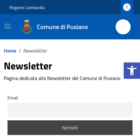
Vai ai contenuti
Vai al footer
Regione Lombardia
Comune di Pusiano
Home
/
Newsletter
Apri la b
Newsletter
Pagina dedicata alla Newsletter del Comune di Pusiano
Email