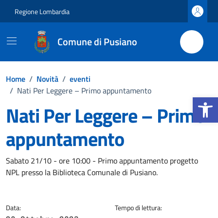
Vai ai contenuti
Vai al footer
Regione Lombardia
Comune di Pusiano
Home
/
Novità
/
eventi
/
Nati Per Leggere – Primo appuntamento
Apri la b
Nati Per Leggere – Primo
appuntamento
Dettagli della notizia
Sabato 21/10 - ore 10:00 - Primo appuntamento progetto
NPL presso la Biblioteca Comunale di Pusiano.
Data:
Tempo di lettura: