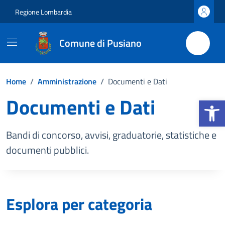
Vai ai contenuti
Vai al footer
Regione Lombardia
Comune di Pusiano
Home
/
Amministrazione
/
Documenti e Dati
Documenti e Dati
Apri la b
Bandi di concorso, avvisi, graduatorie, statistiche e
documenti pubblici.
Esplora per categoria