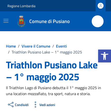
Vai ai contenuti
Vai al footer
Regione Lombardia
Comune di Pusiano
Home
/
Vivere il Comune
/
Eventi
Apri la b
/
Triathlon Pusiano Lake – 1° maggio 2025
Triathlon Pusiano Lake
– 1° maggio 2025
Il Triathlon Lago di Pusiano debutta il 1° maggio 2025 in
una location mozzafiato, tra sport, natura e storia.
Condividi
Vedi azioni