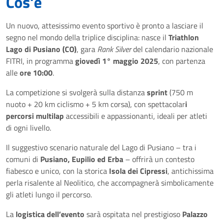
Cos'è
Un nuovo, attesissimo evento sportivo è pronto a lasciare il
segno nel mondo della triplice disciplina: nasce il
Triathlon
Lago di Pusiano (CO)
, gara
Rank Silver
del calendario nazionale
FITRI, in programma
giovedì 1° maggio 2025
, con partenza
alle
ore 10:00
.
La competizione si svolgerà sulla distanza
sprint
(750 m
nuoto + 20 km ciclismo + 5 km corsa), con spettacolar
i
percorsi multilap
accessibili e appassionanti, ideali per atleti
di ogni livello.
Il suggestivo scenario naturale del Lago di Pusiano – tra i
comuni di
Pusiano, Eupilio ed Erba
– offrirà un contesto
fiabesco e unico, con la storica
Isola dei Cipressi
, antichissima
perla risalente al Neolitico, che accompagnerà simbolicamente
gli atleti lungo il percorso.
La
logistica dell’evento
sarà ospitata nel prestigioso
Palazzo