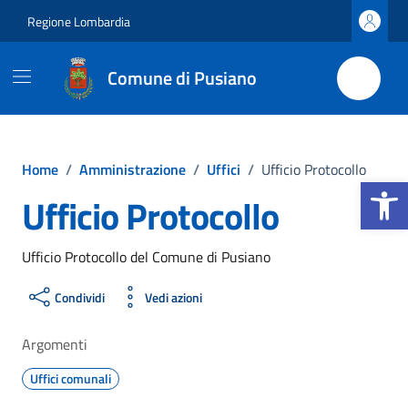
Vai ai contenuti
Vai al footer
Regione Lombardia
Comune di Pusiano
Home
/
Amministrazione
/
Uffici
/
Ufficio Protocollo
Apri la b
Ufficio Protocollo
Ufficio Protocollo del Comune di Pusiano
Condividi
Vedi azioni
Argomenti
Uffici comunali