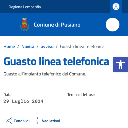
Vai ai contenuti
Vai al footer
Regione Lombardia
Comune di Pusiano
Home
/
Novità
/
avviso
/
Guasto linea telefonica
Guasto linea telefonica
Apri la b
Dettagli della notizia
Guasto all'impianto telefonico del Comune.
Data:
Tempo di lettura:
29 Luglio 2024
Condividi
Vedi azioni