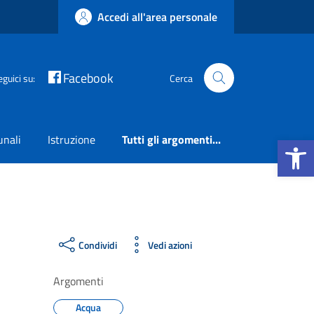
Accedi all'area personale
Facebook
eguici su:
Cerca
Apri la b
unali
Istruzione
Tutti gli argomenti...
Condividi
Vedi azioni
Argomenti
Acqua