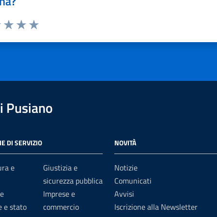
na?
1 stelle su 5
uta 2 stelle su 5
Valuta 3 stelle su 5
Valuta 4 stelle su 5
Valuta 5 stelle su 5
i Pusiano
E DI SERVIZIO
NOVITÀ
ura e
Giustizia e
Notizie
sicurezza pubblica
Comunicati
e
Imprese e
Avvisi
 e stato
commercio
Iscrizione alla Newsletter