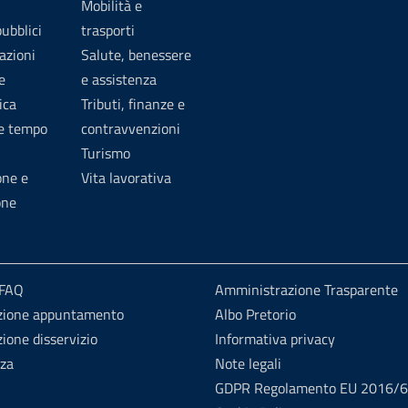
Mobilità e
pubblici
trasporti
azioni
Salute, benessere
e
e assistenza
ica
Tributi, finanze e
 e tempo
contravvenzioni
Turismo
one e
Vita lavorativa
one
 FAQ
Amministrazione Trasparente
zione appuntamento
Albo Pretorio
ione disservizio
Informativa privacy
nza
Note legali
GDPR Regolamento EU 2016/