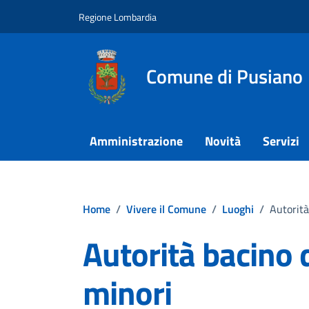
Vai ai contenuti
Vai al footer
Regione Lombardia
Comune di Pusiano
Amministrazione
Novità
Servizi
Home
/
Vivere il Comune
/
Luoghi
/
Autorità
Autorità bacino d
minori