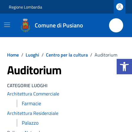
Vai ai contenuti
Vai al footer
Regione Lombardia
Comune di Pusiano
Home
/
Luoghi
/
Centro per la cultura
/
Auditorium
Apri la b
Auditorium
CATEGORIE LUOGHI
Architettura Commerciale
Farmacie
Architettura Residenziale
Palazzo