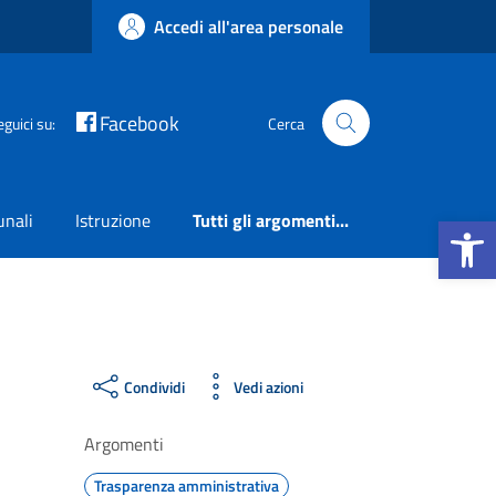
Accedi all'area personale
Facebook
eguici su:
Cerca
Apri la b
unali
Istruzione
Tutti gli argomenti...
Condividi
Vedi azioni
Argomenti
Trasparenza amministrativa