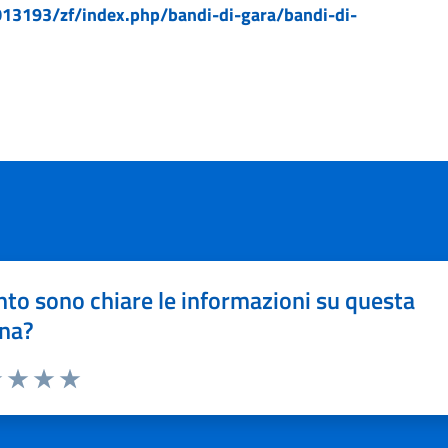
13193/zf/index.php/bandi-di-gara/bandi-di-
to sono chiare le informazioni su questa
na?
1 stelle su 5
uta 2 stelle su 5
Valuta 3 stelle su 5
Valuta 4 stelle su 5
Valuta 5 stelle su 5