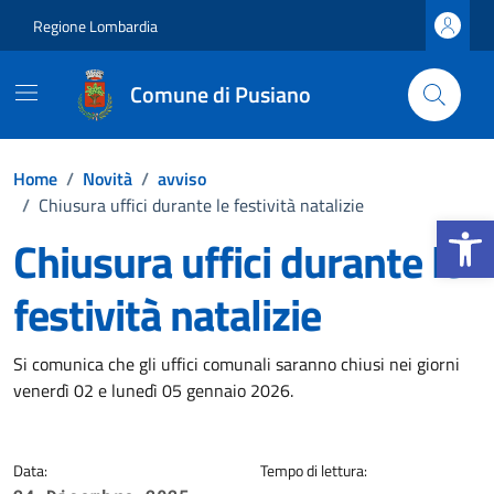
Vai ai contenuti
Vai al footer
Regione Lombardia
Comune di Pusiano
Home
/
Novità
/
avviso
/
Chiusura uffici durante le festività natalizie
Apri la b
Chiusura uffici durante le
festività natalizie
Dettagli della notizia
Si comunica che gli uffici comunali saranno chiusi nei giorni
venerdì 02 e lunedì 05 gennaio 2026.
Data:
Tempo di lettura: