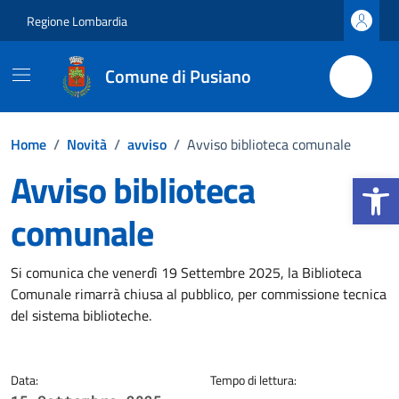
Vai ai contenuti
Vai al footer
Regione Lombardia
Comune di Pusiano
Home
/
Novità
/
avviso
/
Avviso biblioteca comunale
Avviso biblioteca
Apri la b
comunale
Dettagli della notizia
Si comunica che venerdì 19 Settembre 2025, la Biblioteca
Comunale rimarrà chiusa al pubblico, per commissione tecnica
del sistema biblioteche.
Data:
Tempo di lettura: