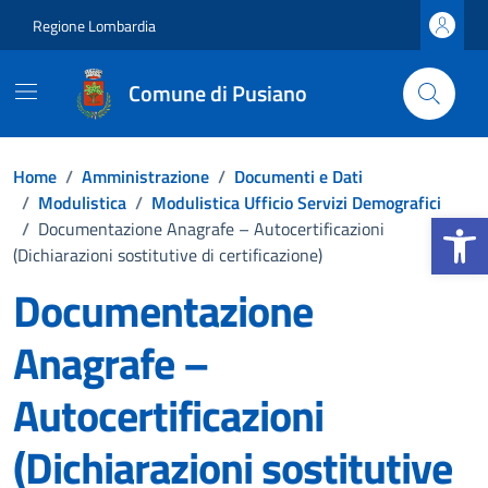
Vai ai contenuti
Vai al footer
Regione Lombardia
Comune di Pusiano
Home
/
Amministrazione
/
Documenti e Dati
/
Modulistica
/
Modulistica Ufficio Servizi Demografici
Apri la b
/
Documentazione Anagrafe – Autocertificazioni
(Dichiarazioni sostitutive di certificazione)
Documentazione
Anagrafe –
Autocertificazioni
(Dichiarazioni sostitutive