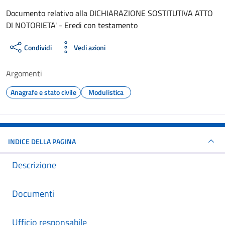
Dettagli del documento
Documento relativo alla DICHIARAZIONE SOSTITUTIVA ATTO
DI NOTORIETA' - Eredi con testamento
Condividi
Vedi azioni
Argomenti
Anagrafe e stato civile
Modulistica
INDICE DELLA PAGINA
Descrizione
Documenti
Ufficio responsabile