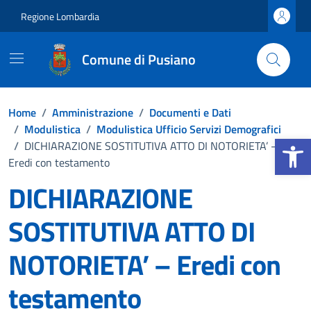
Vai ai contenuti
Vai al footer
Regione Lombardia
Comune di Pusiano
Home
/
Amministrazione
/
Documenti e Dati
/
Modulistica
/
Modulistica Ufficio Servizi Demografici
Apri la b
/
DICHIARAZIONE SOSTITUTIVA ATTO DI NOTORIETA’ –
Eredi con testamento
DICHIARAZIONE
SOSTITUTIVA ATTO DI
NOTORIETA’ – Eredi con
testamento