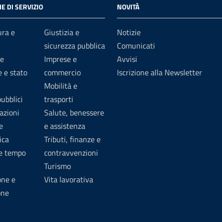
E DI SERVIZIO
NOVITÀ
ura e
Giustizia e
Notizie
sicurezza pubblica
Comunicati
e
Imprese e
Avvisi
 e stato
commercio
Iscrizione alla Newsletter
Mobilità e
pubblici
trasporti
azioni
Salute, benessere
e
e assistenza
ica
Tributi, finanze e
 e tempo
contravvenzioni
Turismo
one e
Vita lavorativa
one