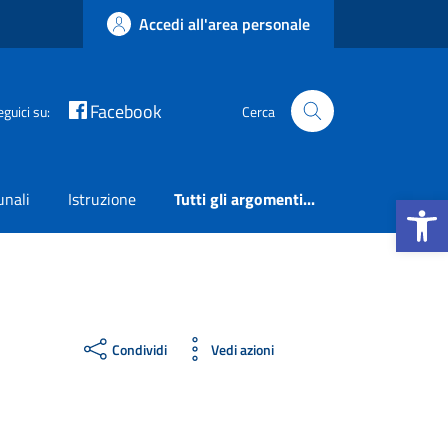
Accedi all'area personale
Facebook
eguici su:
Cerca
Apri la b
unali
Istruzione
Tutti gli argomenti...
Condividi
Vedi azioni