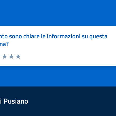
to sono chiare le informazioni su questa
na?
1 stelle su 5
uta 2 stelle su 5
Valuta 3 stelle su 5
Valuta 4 stelle su 5
Valuta 5 stelle su 5
i Pusiano