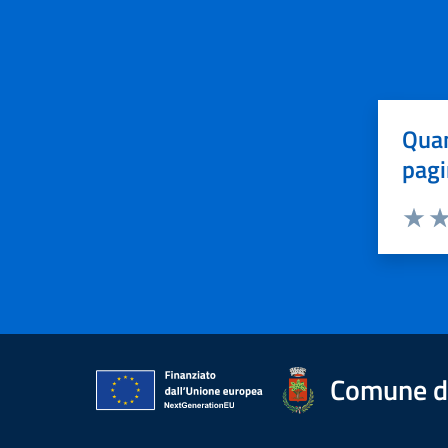
Quan
pagi
Valuta 
Val
Comune d