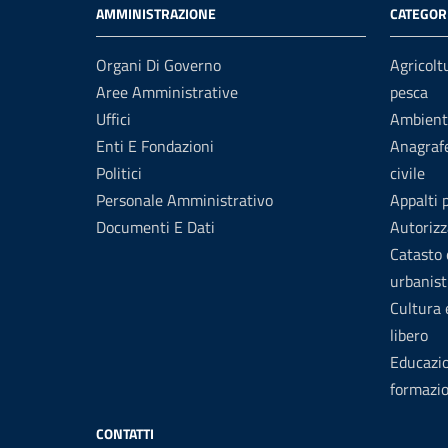
AMMINISTRAZIONE
CATEGORI
Organi Di Governo
Agricolt
Aree Amministrative
pesca
Uffici
Ambient
Enti E Fondazioni
Anagrafe
Politici
civile
Personale Amministrativo
Appalti 
Documenti E Dati
Autorizz
Catasto 
urbanist
Cultura
libero
Educazi
formazi
CONTATTI